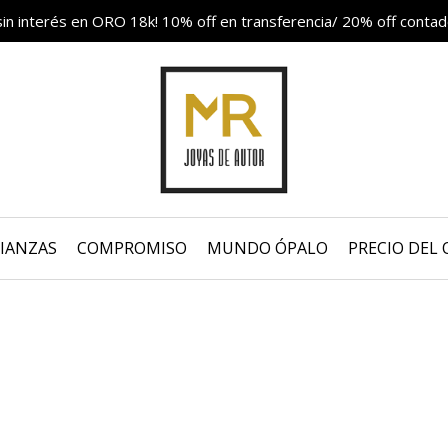
in interés en ORO 18k! 10% off en transferencia/ 20% off contad
IANZAS
COMPROMISO
MUNDO ÓPALO
PRECIO DEL